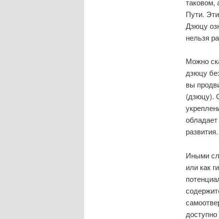
таковом, 
Пути. Эти
Дзюцу озн
нельзя ра
Можно ска
дзюцу бе
вы продви
(дзюцу). 
укреплени
обладает
развития.
Иными сл
или как г
потенциал
содержитс
самоотве
доступно 