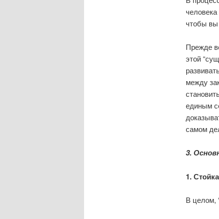
человека 
чтобы вы 
Прежде вс
этой “сущ
развивать
между за
становить
единым с
доказыват
самом дел
3. Основ
1. Стойк
В целом, 