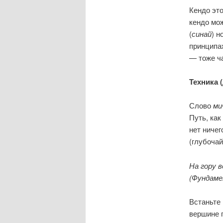
Кендо это
кендо мо
(
синай
) н
принципах
— тоже ча
Техника 
Слово
ми
Путь, как
нет ничег
(глубоча
На гору 
(Фундаме
Встаньте 
вершине п