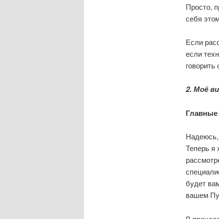
Просто, 
себя этом
Если расс
если техн
говорить 
2. Моё в
Главные
Надеюсь,
Теперь я 
рассмотр
специалис
будет вам
вашем Пу
В процесс