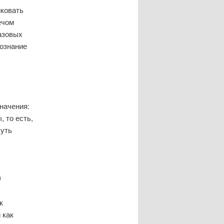
иковать
ечом
азовых
сознание
значения:
, то есть,
Путь
)
к
 как