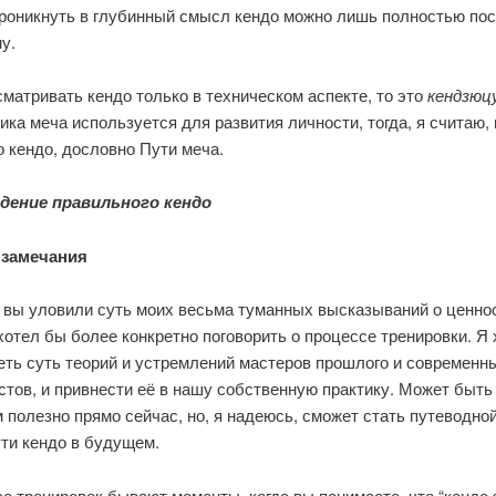
проникнуть в глубинный смысл кендо можно лишь полностью по
у.
матривать кендо только в техническом аспекте, то это
кендзюц
ика меча используется для развития личности, тогда, я считаю,
о кендо, дословно Пути меча.
идение правильного кендо
 замечания
 вы уловили суть моих весьма туманных высказываний о ценнос
хотел бы более конкретно поговорить о процессе тренировки. Я
еть суть теорий и устремлений мастеров прошлого и современн
тов, и привнести её в нашу собственную практику. Может быть 
 полезно прямо сейчас, но, я надеюсь, сможет стать путеводно
ти кендо в будущем.
е тренировок бывают моменты, когда вы понимаете, что “кендо 