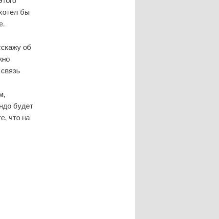
 хотел бы
е.
сскажу об
жно
 связь
м,
ндо будет
е, что на