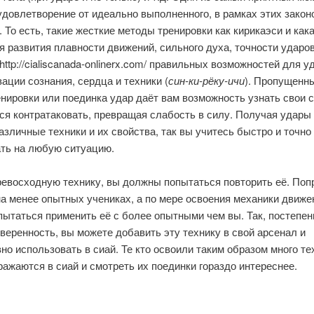
довлетворение от идеально выполненного, в рамках этих закон
 То есть, такие жесткие методы тренировки как кирикаэси и как
 развития плавности движений, сильного духа, точности ударов
http://cialiscanada-onlinerx.com/
правильных возможностей для уд
ации сознания, сердца и техники (
син-ки-рёку-ичи
). Пропущенн
нировки или поединка удар даёт вам возможность узнать свои 
ся контратаковать, превращая слабость в силу. Получая удары
азличные техники и их свойства, так вы учитесь быстро и точно
ать на любую ситуацию.
ревосходную технику, вы должны попытаться повторить её. Поп
а менее опытных учениках, а по мере освоения механики движе
пытаться применить её с более опытными чем вы. Так, постепен
веренность, вы можете добавить эту технику в свой арсенал и
о использовать в сиай. Те кто освоили таким образом много те
ажаются в сиай и смотреть их поединки гораздо интереснее.