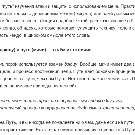
 “путь” изучения атаки и защиты с использованием меча. Практ
жно не только с деревянным мечом (
бокуто
) или бамбуковым м
о и без меча вовсе. Лекции подобные этой, рассказывающие о б
 кендо, об идеях, которые помогают улучшить технику, тело и 
сть кендо, в широком смысле этого слова.
(дзюцу) и путь (мичи) — в чём их отличия
чи
порой используется взамен
дзюцу
. Вообще, мичи имеет два 
 цель, и процесс достижения цели. Путь даёт основы и принципы
о ценнее на Пути, чем сам Путь. Нет ничего важнее чем искать 
йшее понимание природы вселенной).
ведёт множество троп, но с вершины мы видим одну луну.
нтальный принцип конфуцианства, буддизма и христианства
на Путь, и вы никогда не пожалеете ни о чём, даже если на пути 
отеряете жизнь. Есть те, кто видит наивысшую ценность в Пути