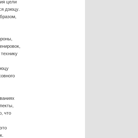
ния цели
ся дзюцу.
образом,
ороны,
енировок,
 технику
зюцу
ховного
ованиях
пекты,
, что
это
к.