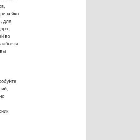
ов,
ари-кейко
, для
ара,
ый во
слабости
 вы
робуйте
ний,
но
хник