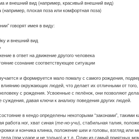
а и внешний вид (например, красивый внешний вид)
 (например, плохая поза или комфортная поза)
нии” говорят имея в виду:
йку и внешний вид
у
ение в ответ на движение другого человека
тояние сознание соответствующее ситуации
изучается и формируется мало помалу с самого рождения, подв
 влиянию окружающих людей, что делает их отличными от того,
человеку с рождения. Усвоенные с пелёнок, они позволяют дела
 суждения, давая ключи к анализу поведения других людей.
состояние в кендо определены некоторыми “законами”, такими к
я работа ног, хват синая (
те-но-учи
), стабильная талия, полож
ромки и кончика клинка, положение шеи и головы, взгляд или м
тела (при ударе и не только) и т.д. Один из самый приятных мо