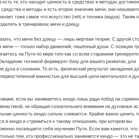
а есть те, кто находит ценность в средствах и методах достиже
 средства и методы и есть второе значение мичи, они называют
ачает тоже самое что искусство (гей) и техника (вадза). Таким 
зделять в тренировках мичи и дзюцу.
зать, что мичи без дзюцу — лишь мертвая теория. С другой ст
з мичи — только набор движений, лишённый души. С позиции тр
гаетесь на Пути по мере того как со всем старанием тренируете
Овладение техникой формирует базу для вашего развития, для
я духа и сознания. То есть, физический результат овладения д
 первостепенной важностью для высшей цели ментального и ду
овами, если вы занимаетесь кендо лишь ради побед на соревн
имнастикой, не обращая сознательного внимания на духовные ас
ьная ценность кендо сильно снижается. Крайне важно ценить то
я в кендо и стремиться к такому отношению, при котором вы
рженно посвящаете себя изучению Пути. Если вам кажется, что 
только тем, кто профессионально занимается кендо — это не та