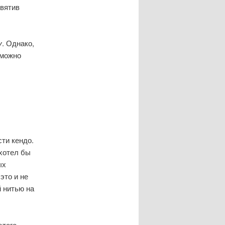
святив
у
. Однако,
 можно
ти кендо.
 хотел бы
ых
это и не
й нитью на
этого