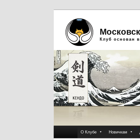
Московск
Клуб основан в
Главное
О Клубе
Новичкам
Перейти
Перейти
меню