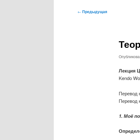
к
к
Навигация
←
Предыдущая
по
основному
дополнительному
записям
содержимому
содержимому
Теор
Опубликов
Лекция Ц
Kendo Worl
Перевод 
Перевод 
1. Моё п
Определ