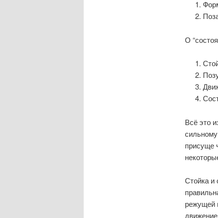
Форм
Поза
О “состоя
Сто
Поз
Движ
Сос
Всё это 
сильному
присуще 
некоторые
Стойка и 
правильна
режущей к
движение 