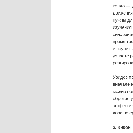
кендо — у
движения.
нужны для
изучения
синхрониз
время тре
и научить
узнаёте р
реагиров
Увидев п
вначале н
можно по
обретая у
эффективн
хорошо ср
2. Кикон