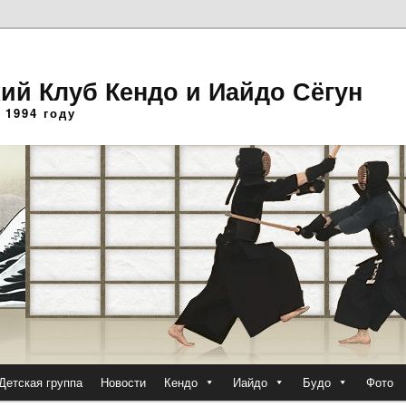
ий Клуб Кендо и Иайдо Сёгун
 1994 году
Детская группа
Новости
Кендо
Иайдо
Будо
Фото