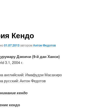
ия Кендо
ано
01.07.2013
автором
Антон Федотов
урумару Дзюичи (9-й дан Ханси)
d 3.1, 2004 г.
на английский: Имафудзи Масахиро
на русский: Антон Федотов
онимание кендо
ение кендо