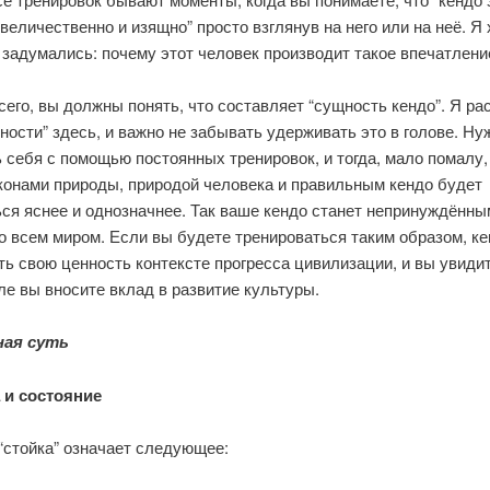
величественно и изящно” просто взглянув на него или на неё. Я
задумались: почему этот человек производит такое впечатлени
его, вы должны понять, что составляет “сущность кендо”. Я ра
ности” здесь, и важно не забывать удерживать это в голове. Ну
 себя с помощью постоянных тренировок, и тогда, мало помалу,
конами природы, природой человека и правильным кендо будет
ся яснее и однозначнее. Так ваше кендо станет непринуждённы
о всем миром. Если вы будете тренироваться таким образом, ке
ь свою ценность контексте прогресса цивилизации, и вы увидит
е вы вносите вклад в развитие культуры.
ная суть
а и состояние
“стойка” означает следующее: