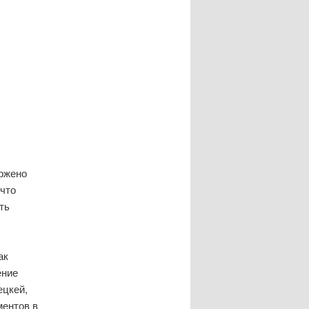
ержено
 что
ть
ак
ение
ецкей,
ментов в