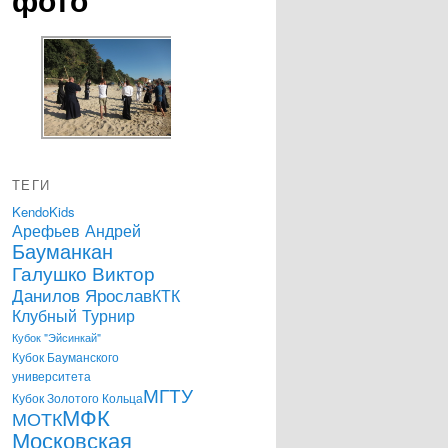
ТЕГИ
KendoKids
Арефьев Андрей
Бауманкан
Галушко Виктор
Данилов Ярослав
КТК
Клубный Турнир
Кубок "Эйсинкай"
Кубок Бауманского
университета
МГТУ
Кубок Золотого Кольца
МФК
МОТК
Московская