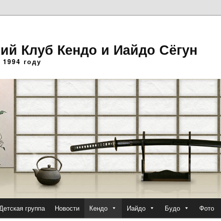
ий Клуб Кендо и Иайдо Сёгун
 1994 году
Детская группа
Новости
Кендо
Иайдо
Будо
Фото