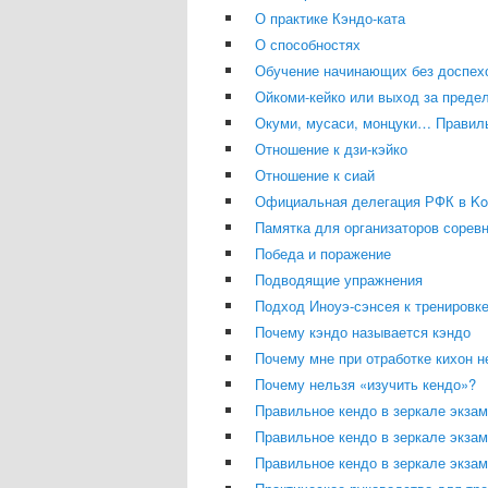
О практике Кэндо-ката
О способностях
Обучение начинающих без доспех
Ойкоми-кейко или выход за преде
Окуми, мусаси, монцуки… Правиль
Отношение к дзи-кэйко
Отношение к сиай
Официальная делегация РФК в Koku
Памятка для организаторов сорев
Победа и поражение
Подводящие упражнения
Подход Иноуэ-сэнсея к тренировк
Почему кэндо называется кэндо
Почему мне при отработке кихон н
Почему нельзя «изучить кендо»?
Правильное кендо в зеркале экза
Правильное кендо в зеркале экзам
Правильное кендо в зеркале экзам