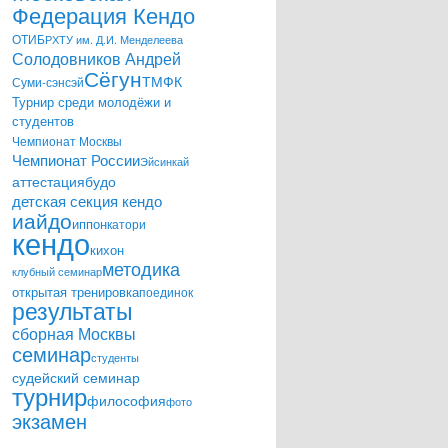
Федерация Кендо
ОТИБ
РХТУ им. Д.И. Менделеева
Солодовников Андрей
Сёгун
ТМФК
Суми-сэнсэй
Турнир среди молодёжи и
студентов
Чемпионат Москвы
Чемпионат России
Эйсинкай
аттестация
будо
детская секция кендо
иайдо
иппон
катори
кендо
кихон
методика
клубный семинар
открытая тренировка
поединок
результаты
сборная Москвы
семинар
студенты
судейский семинар
турнир
философия
фото
экзамен