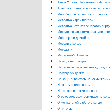
Книга Устных Наставлений Итто-р
Краткий комментарий к аттестации 
Маробаси: высший секрет японско
Методика «трёх шагов»
Методика ката как генератор вирт
Методическая схема практики кен
Моё первое дзикэйко
Мозоли в кендо
Мотодачи
Мусаси-кай Нито-рю
Назад в настоящее
Намерение: разница между кэндо 
Нафуда vs дзэккэн?
Не зацикливайтесь на «Фумикоми»
Несколько слов о сэмэ
Нито: технические основы
О брюссельском семинаре по кенд
О ментальной работе в кендо
О нито-рю