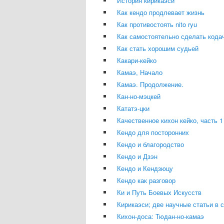
История кирикаэси
Как кендо продлевает жизнь
Как противостоять nito ryu
Как самостоятельно сделать кода
Как стать хорошим судьей
Какари-кейко
Камаэ, Начало
Камаэ. Продолжение.
Кан-но-мэцкей
Кататэ-цки
Качественное кихон кейко, часть 1
Кендо для посторонних
Кендо и благородство
Кендо и Дзэн
Кендо и Кендзюцу
Кендо как разговор
Ки и Путь Боевых Искусств
Кирикаэси; две научные статьи в 
Кихон-доса: Тюдан-но-камаэ