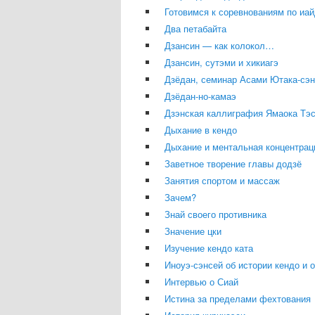
Готовимся к соревнованиям по иай
Два петабайта
Дзансин — как колокол…
Дзансин, сутэми и хикиагэ
Дзёдан, семинар Асами Ютака-сэнс
Дзёдан-но-камаэ
Дзэнская каллиграфия Ямаока Тэ
Дыхание в кендо
Дыхание и ментальная концентрац
Заветное творение главы додзё
Занятия спортом и массаж
Зачем?
Знай своего противника
Значение цки
Изучение кендо ката
Иноуэ-сэнсей об истории кендо и о
Интервью о Сиай
Истина за пределами фехтования