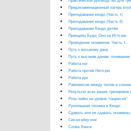
Практическое руководство для тре
Предэкзаменационный лагерь клу
Преподавание кендо (Часть 1)
Преподавание кендо (Часть 2)
Преподавание Кендо детям
Принципы Будо: Оно-ха Итто-рю
Проведение экзаменов. Часть 1.
Путь к восьмому дану
Путь к высоким данам: понимание
Работа ног
Работа против Нито-рю
Работа рук
Равновесие между телом и сознан
Результат всех ваших тренировок 
Роль кейко на уровне “танрен-ки”
Рукопашная техника в Кендо
Сдавать или не сдавать экзамены.
Син-ки-рёку-ичи
Слова Ханси