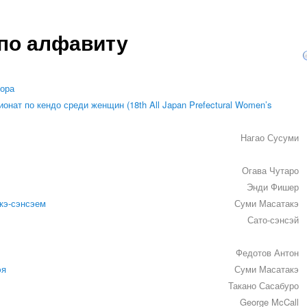
 по алфавиту
и
тора
онат по кендо среди женщин (18th All Japan Prefectural Women’s
Нагао Сусуми
Огава Чутаро
Энди Фишер
кэ-сэнсэем
Суми Масатакэ
Сато-сэнсэй
Федотов Антон
эя
Суми Масатакэ
Такано Сасабуро
George McCall