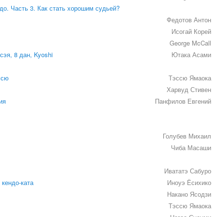
до. Часть 3. Как стать хорошим судьей?
Федотов Антон
Исогай Корей
George McCall
эя, 8 дан, Kyoshi
Ютака Асами
ссю
Тэссю Ямаока
Харвуд Стивен
ия
Панфилов Евгений
Голубев Михаил
Чиба Масаши
Ивататэ Сабуро
 кендо-ката
Иноуэ Ёсихико
Накано Ясодзи
Тэссю Ямаока