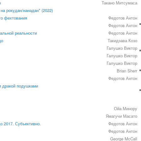
ю
Такано Митсумаса
на рокудан/нанадан* (2022)
го фехтования
Федотов Антон
Федотов Антон
уальной реальности
Федотов Антон
до
Такидзава Козо
Галушко Виктор
Галушко Виктор
Галушко Виктор
Brian Sherr
Федотов Антон
и дракой подушками
Ойа Минору
Ямагучи Масато
о 2017. Субъективно.
Федотов Антон
Федотов Антон
George McCall