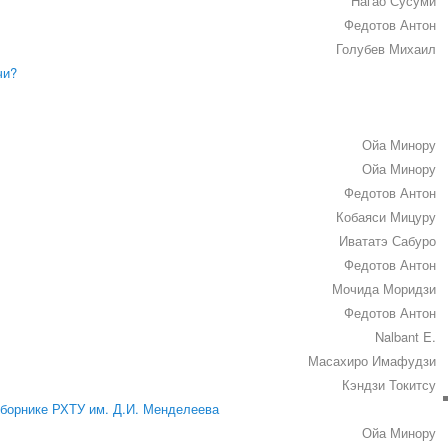
Нагао Сусуми
Федотов Антон
Голубев Михаил
чи?
Ойа Минору
Ойа Минору
Федотов Антон
Кобаяси Мицуру
Ивататэ Сабуро
Федотов Антон
Мочида Моридзи
Федотов Антон
Nalbant E.
Масахиро Имафудзи
Кэндзи Токитсу
сборнике РХТУ им. Д.И. Менделеева
Ойа Минору