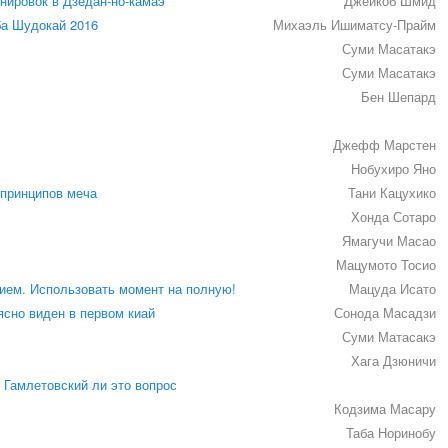
нировок в Дзёдан-но-камаэ
Джейкоб Шмид
ба Шудокай 2016
Михаэль Ишиматсу-Прайм
Суми Масатакэ
Суми Масатакэ
Бен Шепард
Джефф Марстен
Нобухиро Яно
 принципов меча
Тани Кацухико
Хонда Сотаро
Ямагучи Масао
Мацумото Тосио
ием. Использовать момент на полную!
Мацуда Исато
ясно виден в первом киай
Сонода Масадзи
Суми Матасакэ
Хага Дзюничи
 Гамлетовский ли это вопрос
Кодзима Масару
Таба Норинобу