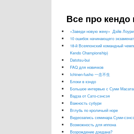
к
к
Все про кендо
основному
дополнительному
«Заведи новую жену» Дэйв Лоур
содержимому
содержимому
10 ошибок начинающего экзамена
18-й Всеяпонский командный чемпи
Kendo Championship)
Datotsu-bui
FAQ для новичков
Ichinen-fusho 一念不生
Блоки в кэндо
Большое интервью с Суми Масата
Вадза от Сато-сэнсэя
Важность субури
Вглубь по кроличьей норе
Видеозапись семинара Суми-сэнс
Возможность для иппона
Возрождение дзедана?