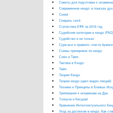
Советы для подготовки к экзамен
Современное кендо: в поисках дух
Сонкё
Спираль сюгё
Статистика ЕФК за 2016 год
Судейские категории в кендо (FAQ
Судейство и не только
Сури-аси и правило «листа бумаги
Схемы тренировок по кендо
Сэмэ и Тамэ
Тактика в Кэндо
Тамэ
Теория Кендо
Теория кендо (цикл видео лекций)
Техники и Принципы в Боевых Иск
Требования к экзаменам на Дан
Тэноучи и Кигурай
Уравнение Интеллектуального Кен
Уход за доспехом в кендо. Как сти