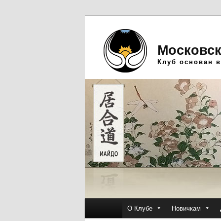
Московск
Клуб основан в
Главное
О Клубе
Новичкам
Перейти
Перейти
меню