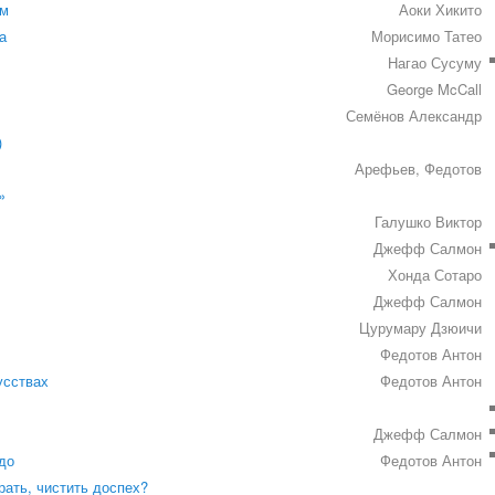
ам
Аоки Хикито
а
Морисимо Татео
Нагао Сусуму
George McCall
Семёнов Александр
)
Арефьев, Федотов
»
Галушко Виктор
Джефф Салмон
Хонда Сотаро
Джефф Салмон
Цурумару Дзюичи
Федотов Антон
усствах
Федотов Антон
Джефф Салмон
до
Федотов Антон
рать, чистить доспех?