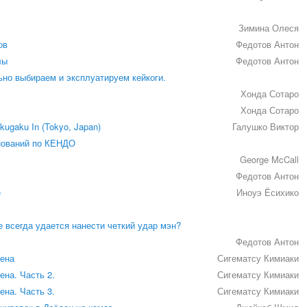
Зимина Олеся
ов
Федотов Антон
лы
Федотов Антон
но выбираем и эксплуатируем кейкоги.
Хонда Сотаро
Хонда Сотаро
gaku In (Tokyo, Japan)
Галушко Виктор
нований по КЕНДО
George McCall
Федотов Антон
е
Иноуэ Ёсихико
е всегда удается нанести четкий удар мэн?
Федотов Антон
мена
Сигематсу Кимиаки
ена. Часть 2.
Сигематсу Кимиаки
ена. Часть 3.
Сигематсу Кимиаки