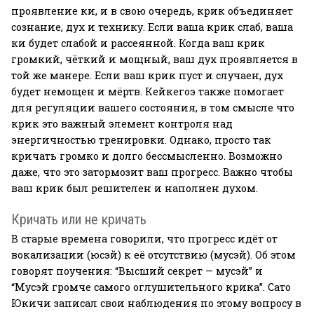
проявление ки, и в свою очередь, крик объединяет
сознание, дух и технику. Если ваша крик слаб, ваша
ки будет слабой и рассеянной. Когда ваш крик
громкий, чёткий и мощный, ваш дух проявляется в
той же манере. Если ваш крик пуст и случаен, дух
будет немощен и мёртв. Кейкегоэ также помогает
для регуляции вашего состояния, в том смысле что
крик это важный элемент контроля над
энергичностью тренировки. Однако, просто так
кричать громко и долго бессмысленно. Возможно
даже, что это затормозит ваш прогресс. Важно чтобы
ваш крик был решителен и наполнен духом.
Кричать или не кричать
В старые времена говорили, что прогресс идёт от
вокализации (юсэй) к её отсутствию (мусэй). Об этом
говорят поучения: “Высший секрет — мусэй” и
“Мусэй громче самого оглушительного крика”. Сато
Юкичи записал свои наблюдения по этому вопросу в