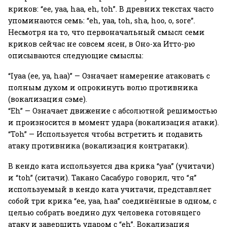
криков: “ee, yaa, haa, eh, toh”. В древних текстах часто
упоминаются семь: “eh, yaa, toh, sha, hoo, o, sore”.
Несмотря на то, что первоначальный смысл семи
криков сейчас не совсем ясен, в Оно-ха Итто-рю
описываются следующие смыслы:
“Iyaa (ee, ya, haa)” — Означает намерение атаковать с
полным духом и опрокинуть волю противника
(вокализация сэме).
“Eh” — Означает движение с абсолютной решимостью
и произносится в момент удара (вокализация атаки).
“Toh” — Используется чтобы встретить и подавить
атаку противника (вокализация контратаки).
В кендо ката используется два крика “yaa” (учитачи)
и “toh” (ситачи). Такано Сасабуро говорил, что “я”
используемый в кендо ката учитачи, представляет
собой три крика “ee, yaa, haa” соединённые в одном, с
целью собрать воедино дух человека готовящего
атаку и завершить ударом с “eh”. Вокализация