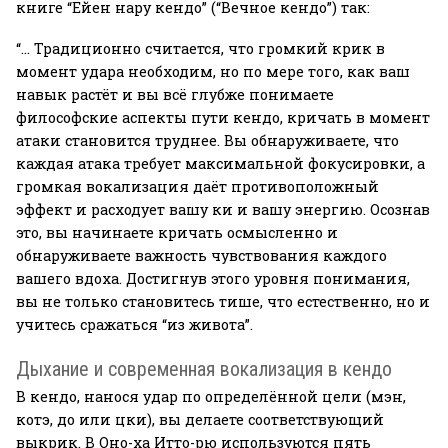
книге “Ейен нару кендо” (“Вечное кендо”) так:
“… Традиционно считается, что громкий крик в
момент удара необходим, но по мере того, как ваш
навык растёт и вы всё глубже понимаете
философские аспекты пути кендо, кричать в момент
атаки становится труднее. Вы обнаруживаете, что
каждая атака требует максимальной фокусировки, а
громкая вокализация даёт противоположный
эффект и расходует вашу ки и вашу энергию. Осознав
это, вы начинаете кричать осмысленно и
обнаруживаете важность чувствования каждого
вашего вдоха. Достигнув этого уровня понимания,
вы не только становитесь тише, что естественно, но и
учитесь сражаться “из живота”.
Дыхание и современная вокализация в кендо
В кендо, нанося удар по определённой цели (мэн,
котэ, до или цки), вы делаете соответствующий
выкрик. В Оно-ха Итто-рю используются пять