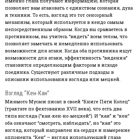
Именно глаза получают информацию, которая
позволяет вам атаковать с единством сознания, духа
и техники. То есть, взгляд это тот сенсорный
механизм, который используется в кендо самым
непосредственным образом. Когда вы сражаетесь в
противником, вы учитесь “видеть” всем телом, что
позволяет замечать и немедленно использовать
возможности для атаки. Когда оба противника ищут
возможности для атаки, эффективность “видения”
становится определяющим фактором в исходе
поединка. Существуют различные подходы в
описании использования взгляда или мецкей.
Взгляд “Кен-Кан”
Миямото Мусаси писал в своей “Книге Пяти Колец”
(трактате по фехтованию XVII века), что есть два
типа взгляда (“кан-кен-но-мецкей”). И “кан” и “кен”
оба означают “смотреть, наблюдать”, но “кан” это
взгляд, который направлен на сердце и намерение
оппонента. “Кен” — взгляд использующий глаза