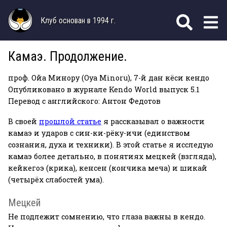
Клуб основан в 1994 г.
Камаэ. Продолжение.
проф. Ойа Минору (Oya Minoru), 7-й дан кёси кендо
Опубликовано в журнале Kendo World выпуск 5.1
Перевод с английского: Антон Федотов
В своей
прошлой статье
я рассказывал о важности
камаэ и ударов с син-ки-рёку-ичи (единством
сознания, духа и техники). В этой статье я исследую
камаэ более детально, в понятиях мецкей (взгляда),
кейкегоэ (крика), кенсен (кончика меча) и шикай
(четырёх слабостей ума).
Мецкей
Не подлежит сомнению, что глаза важны в кендо.