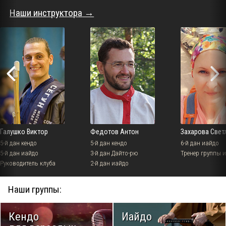
Наши инструктора
Галушко Виктор
Федотов Антон
Захарова Свет
5-й дан кендо
5-й дан кендо
6-й дан иайдо
5-й дан иайдо
3-й дан Дайто-рю
Тренер группы 
Руководитель клуба
2-й дан иайдо
Наши группы:
Кендо
Иайдо