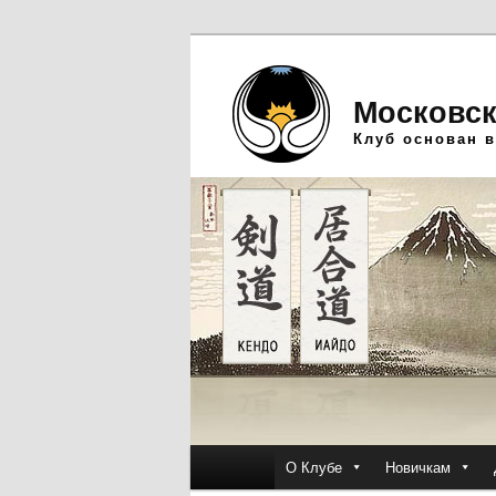
Московск
Клуб основан в
Главное
О Клубе
Новичкам
Перейти
Перейти
меню