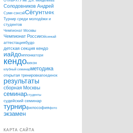
Солодовников Андрей
Сёгун
ТМФК
Суми-сэнсэй
Турнир среди молодёжи и
студентов
Чемпионат Москвы
Чемпионат России
Эйсинкай
аттестация
будо
детская секция кендо
иайдо
иппон
катори
кендо
кихон
методика
клубный семинар
открытая тренировка
поединок
результаты
сборная Москвы
семинар
студенты
судейский семинар
турнир
философия
фото
экзамен
КАРТА САЙТА