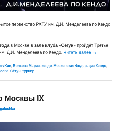
рытое первенство РХТУ им. Д.И. Менделеева по Кендо
 года
в Москве
в зале клуба «Сёгун»
пройдёт Третье
им. Д.И. Менделеева по Кендо.
Читать далее
→
eevKan
,
Волкова Мария
,
кендо
,
Московская Федерация Кендо
,
леева
,
Сёгун
,
турнир
о Москвы IX
galushka