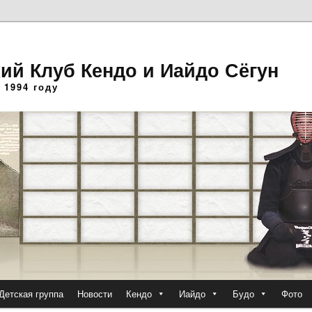
ий Клуб Кендо и Иайдо Сёгун
 1994 году
Детская группа
Новости
Кендо
Иайдо
Будо
Фото