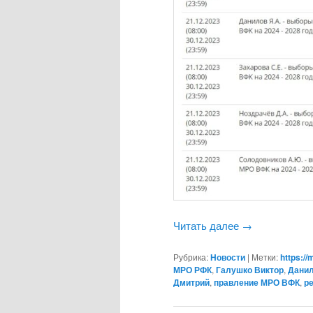
Читать далее
→
Рубрика:
Новости
|
Метки:
https://
МРО РФК
,
Галушко Виктор
,
Данил
Дмитрий
,
правление МРО ВФК
,
р