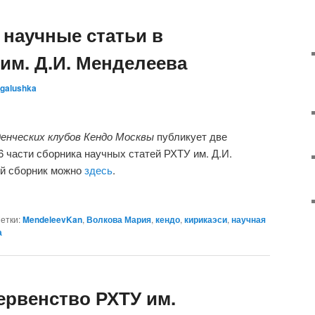
 научные статьи в
им. Д.И. Менделеева
galushka
енческих клубов Кендо Москвы
публикует две
6 части сборника научных статей РХТУ им. Д.И.
й сборник можно
здесь
.
етки:
MendeleevKan
,
Волкова Мария
,
кендо
,
кирикаэси
,
научная
а
ервенство РХТУ им.