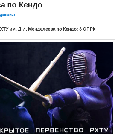
а по Кендо
galushka
ХТУ им. Д.И. Менделеева по Кендо; 3 ОПРК