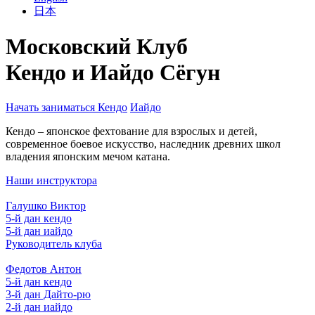
日本
Московский Клуб
Кендо и Иайдо Сёгун
Начать заниматься Кендо
Иайдо
Кендо – японское фехтование для взрослых и детей,
современное боевое искусство, наследник древних школ
владения японским мечом катана.
Наши инструктора
Галушко Виктор
5-й дан кендо
5-й дан иайдо
Руководитель клуба
Федотов Антон
5-й дан кендо
3-й дан Дайто-рю
2-й дан иайдо