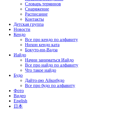
Словарь терминов
Снаряжение
Расписание
Контакты
Детская группа
Новости
Кендо
Все про кендо по алфавиту
Нихон кендо ката
Бокуто-ни-Вадза
Иайдо
Начни заниматься Иайдо
Все про иайдо по алфавиту
Что такое иайдо
Будо
Дайто-рю Айкибудо
Все про будо по алфавиту
Фото
Видео
English
日本