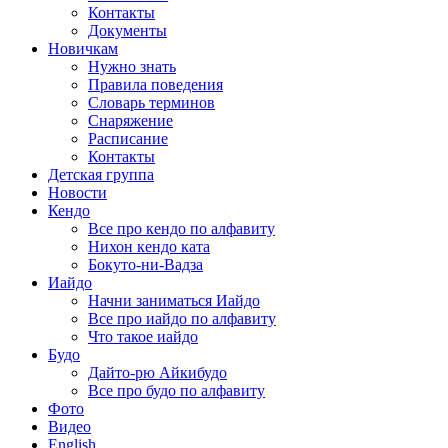
Контакты
Документы
Новичкам
Нужно знать
Правила поведения
Словарь терминов
Снаряжение
Расписание
Контакты
Детская группа
Новости
Кендо
Все про кендо по алфавиту
Нихон кендо ката
Бокуто-ни-Вадза
Иайдо
Начни заниматься Иайдо
Все про иайдо по алфавиту
Что такое иайдо
Будо
Дайто-рю Айкибудо
Все про будо по алфавиту
Фото
Видео
English