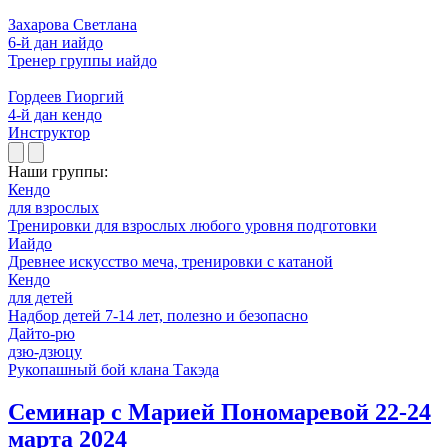
Захарова Светлана
6-й дан иайдо
Тренер группы иайдо
Гордеев Гиоргий
4-й дан кендо
Инструктор
Наши группы:
Кендо
для взрослых
Тренировки для взрослых любого уровня подготовки
Иайдо
Древнее искусство меча, тренировки с катаной
Кендо
для детей
Надбор детей 7-14 лет, полезно и безопасно
Дайто-рю
дзю-дзюцу
Рукопашный бой клана Такэда
Семинар с Марией Пономаревой 22-24
марта 2024