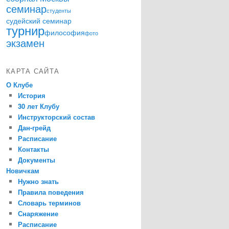
семинар
студенты
судейский семинар
турнир
философия
фото
экзамен
КАРТА САЙТА
О Клубе
История
30 лет Клубу
Инструкторский состав
Дан-грейд
Расписание
Контакты
Документы
Новичкам
Нужно знать
Правила поведения
Словарь терминов
Снаряжение
Расписание