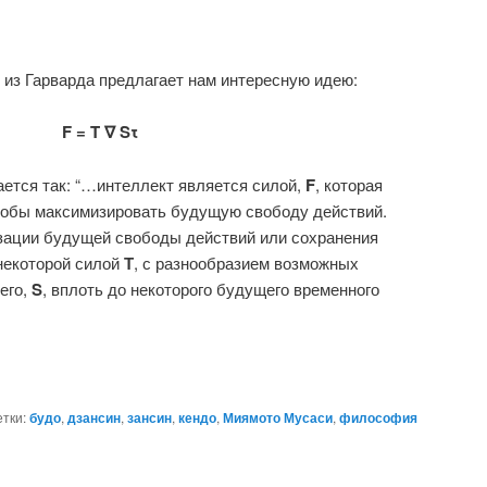
 из Гарварда предлагает нам интересную идею:
F = T ∇ Sτ
тся так: “…интеллект является силой,
F
, которая
чтобы максимизировать будущую свободу действий.
зации будущей свободы действий или сохранения
некоторой силой
Т
, с разнообразием возможных
его,
S
, вплоть до некоторого будущего временного
тки:
будо
,
дзансин
,
зансин
,
кендо
,
Миямото Мусаси
,
философия