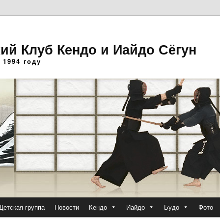
ий Клуб Кендо и Иайдо Сёгун
 1994 году
Детская группа
Новости
Кендо
Иайдо
Будо
Фото