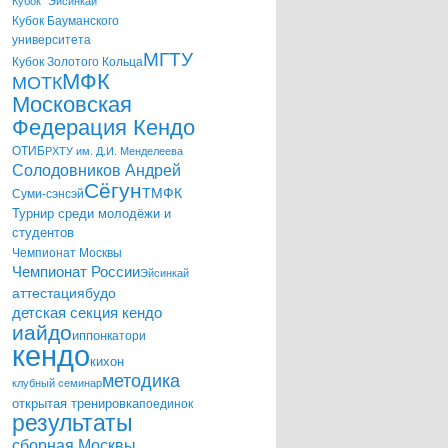
Кубок "Эйсинкай"
Кубок Бауманского
университета
МГТУ
Кубок Золотого Кольца
МФК
МОТК
Московская
Федерация Кендо
ОТИБ
РХТУ им. Д.И. Менделеева
Солодовников Андрей
Сёгун
ТМФК
Суми-сэнсэй
Турнир среди молодёжи и
студентов
Чемпионат Москвы
Чемпионат России
Эйсинкай
аттестация
будо
детская секция кендо
иайдо
иппон
катори
кендо
кихон
методика
клубный семинар
открытая тренировка
поединок
результаты
сборная Москвы