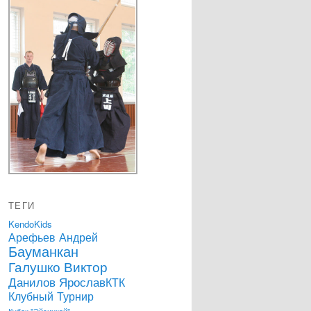
ТЕГИ
KendoKids
Арефьев Андрей
Бауманкан
Галушко Виктор
Данилов Ярослав
КТК
Клубный Турнир