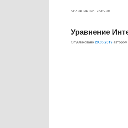
к
к
АРХИВ МЕТКИ:
ЗАНСИН
основному
дополнительному
Уравнение Инт
содержимому
содержимому
Опубликовано
20.05.2019
автором