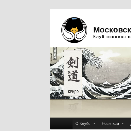
Московск
Клуб основан в
Главное
О Клубе
Новичкам
Перейти
Перейти
меню